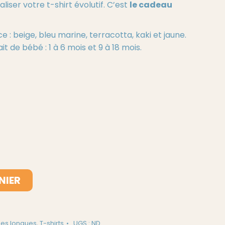
iser votre t-shirt évolutif. C’est
le cadeau
 : beige, bleu marine, terracotta, kaki et jaune.
t de bébé : 1 à 6 mois et 9 à 18 mois.
NIER
es longues
,
T-shirts
UGS :
ND