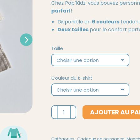
Chez Pop’Kidz, vous pouvez personnal
30,00 €.
18,00 €.
parfait
!
Disponible en
6 couleurs
tendance
Deux tailles
pour le confort parfai
Taille
Couleur du t-shirt
quantité
AJOUTER AU PA
de
T-
shirt
Catégories :
Cadeaux de naissance
,
Manch