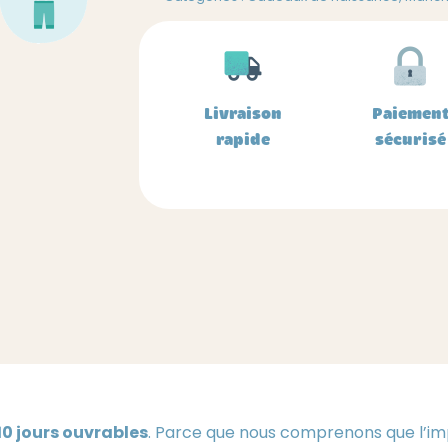
bébé
à
personnaliser
-
couleur
Livraison
Paiemen
au
rapide
sécurisé
choix
10 jours ouvrables
. Parce que nous comprenons que l’imp