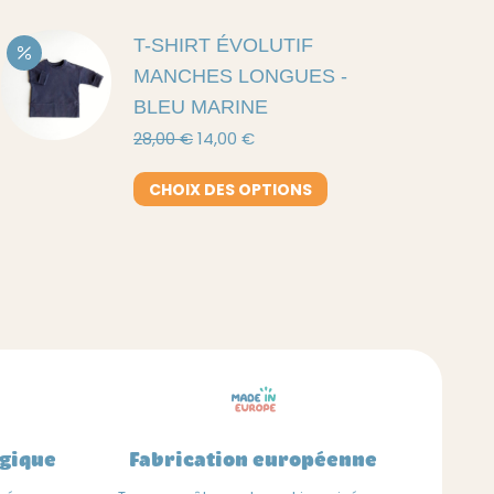
T-SHIRT ÉVOLUTIF
MANCHES LONGUES -
BLEU MARINE
Le
Le
28,00
€
14,00
€
prix
prix
initial
actuel
Ce
CHOIX DES OPTIONS
était :
est :
produit
28,00 €.
14,00 €.
a
plusieurs
variations.
Les
options
peuvent
être
choisies
lgique
Fabrication européenne
sur
la