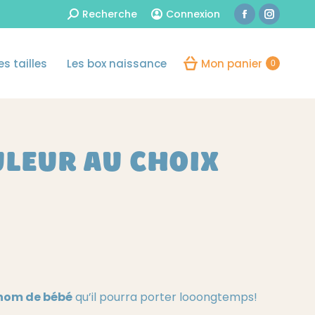
Recherche
Recherche
Connexion
s tailles
Les box naissance
Mon panier
La
La
0
:
page
page
s tailles
Les box naissance
Mon panier
Facebook
Instagr
0
s'ouvre
s'ouvre
dans
dans
une
une
nouvelle
nouvelle
ULEUR AU CHOIX
fenêtre
fenêtre
énom de bébé
qu’il pourra porter looongtemps!