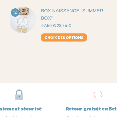
BOX NAISSANCE "SUMMER
BOX"
Le
Le
47,50
€
23,75
€
prix
prix
initial
actuel
CHOIX DES OPTIONS
était :
est :
47,50 €.
23,75 €.
aiement sécurisé
Retour gratuit en Be