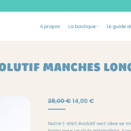
A propos
La boutique
Le guide de
A propos
La boutique
Le guide de
VOLUTIF MANCHES LONG
Le
Le
28,00
€
14,00
€
prix
prix
initial
actuel
Notre t-shirt évolutif vert olive se 
était :
est :
beige pour un style minimaliste. Av