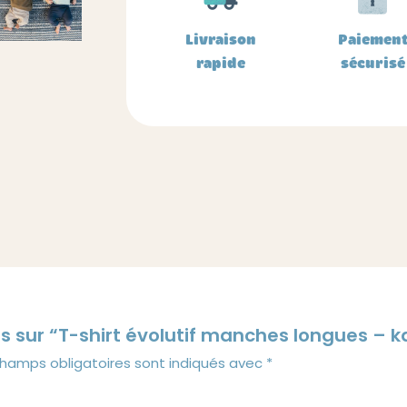
-
kaki
Livraison
Paiemen
rapide
sécurisé
is sur “T-shirt évolutif manches longues – k
champs obligatoires sont indiqués avec
*