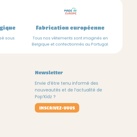
peuvent
être
choisies
lgique
Fabrication européenne
sur
la
rsé sous
Tous nos vêtements sont imaginés en
page
Belgique et confectionnés au Portugal.
du
produit
Newsletter
Envie d’être tenu informé des
nouveautés et de l’actualité de
Pop’Kidz ?
INSCRIVEZ-VOUS