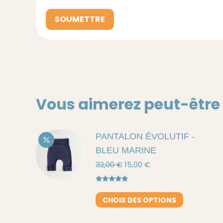
Vous aimerez peut-être
PANTALON ÉVOLUTIF -
BLEU MARINE
Le
Le
32,00
€
15,00
€
prix
prix
initial
actuel
Note
5.00
était :
est :
sur 5
Ce
CHOIX DES OPTIONS
32,00 €.
15,00 €.
produit
a