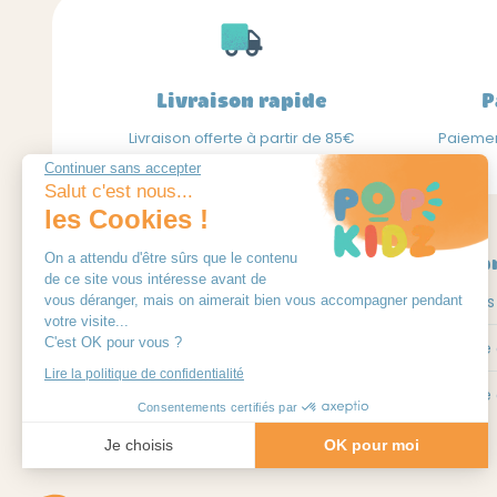
peuvent
être
choisies
Livraison rapide
P
sur
la
Livraison offerte à partir de 85€
Paiemen
page
Continuer sans accepter
du
Salut c'est nous...
produit
les Cookies !
On a attendu d'être sûrs que le contenu
La boutique
Infos p
de ce site vous intéresse avant de
Les t-shirts
A propos
vous déranger, mais on aimerait bien vous accompagner pendant
votre visite...
C'est OK pour vous ?
Les pantalons
Le guide 
Lire la politique de confidentialité
Les box naissance
Le guide 
Consentements certifiés par
Je choisis
OK pour moi
Axeptio consent
Plateforme de Gestion du Consentement : Personnalisez vo