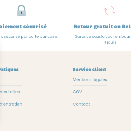
peuvent
être
choisies
aiement sécurisé
Retour gratuit en Be
sur
la
t sécurisé par carte bancaire.
Garantie satisfait ou rembou
page
14 jours.
du
produit
ratiques
Service client
Mentions légales
des tailles
CGV
d’entretien
Contact
s Options