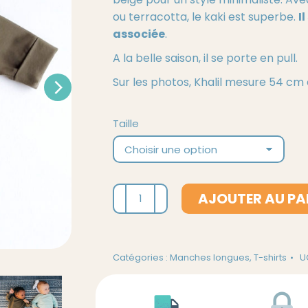
28,00 €.
14,00 €.
ou terracotta, le kaki est superbe.
I
associée
.
A la belle saison, il se porte en pull.
Sur les photos, Khalil mesure 54 cm e
Taille
quantité
AJOUTER AU PA
de
T-
shirt
Catégories :
Manches longues
,
T-shirts
U
évolutif
manches
longues